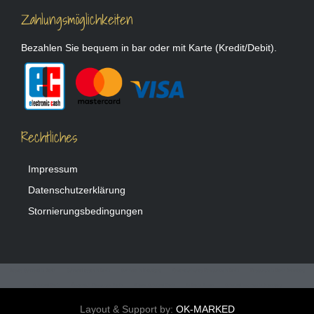
Zahlungsmöglichkeiten
Bezahlen Sie bequem in bar oder mit Karte (Kredit/Debit).
Rechtliches
Impressum
Datenschutzerklärung
Stornierungsbedingungen
Bestes Schnitzel in Berlin
Schnitzel essen in Berlin
Schnitzel in Kreuzberg
Österreichisches Restaurant in Berlin
Restaurant in Berlin Kreuzberg
Schnitzel Berlin
Österreich Restaurant Berlin
Wiener Schnitzel Berlin
In Berlin Essen
Schnitzel isst man in Kreuzberg
Wiener Schnitzel Restaurant Berlin
Österreichisch essen in Berlin
Spargel essen Berlin Kreuzberg
Spargel essen in Berlin
Berlin Spargel essen
Layout & Support by:
OK-MARKED