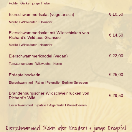
Fichte I Gurke I junge Triebe
€ 10,50
Eierschwammerlsalat (vegetarisch)
Marille I Wildkräuter I Holunder
Eierschwammerlsalat mit Wildschinken von
€ 14,50
Richard’s Wild aus Gransee
Marille I Wildkräuter I Holunder
€ 22,00
Eierschwammerlknödel (vegan)
Tomatenschaum I Wildwuchs I Kerne
€ 25,00
Erdäpfelnockerln
Eierschwammerl I Rahm I Petersilie I Berliner Sprossen
Brandenburgischer Wildschweinrücken von
€ 29,50
Richard’s Wild
Eierschwammerl I Spätzle I Vogerlsalat I Preiselbeeren
Eierschwammerl (Rahm oder Kräuter) & junge Erdäpfel