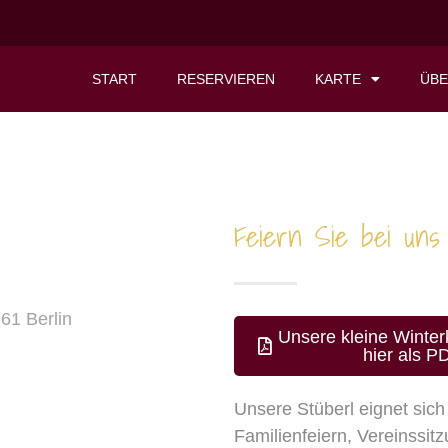
START
RESERVIEREN
KARTE
ÜBE
Feiern Sie bei uns .
61 Berlin
Unsere kleine Winter
hier als 
Unsere Stüberl eignet sich
Familienfeiern, Vereinssi