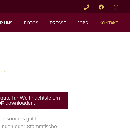
R UNS
FOTOS
PRESSE
JOBS
KONTAKT
..
karte für Weihnachtsfeiern
PDF downloaden.
 besonders gut für
tzungen oder Stammtische.