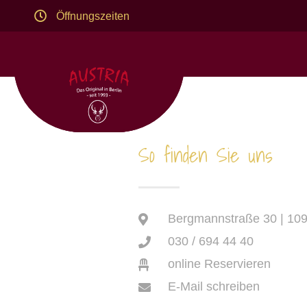
Öffnungszeiten
So finden Sie uns
Bergmannstraße 30 | 109
030 / 694 44 40
online Reservieren
E-Mail schreiben