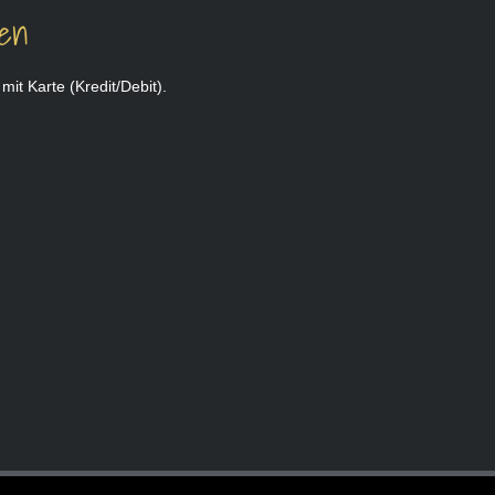
ten
it Karte (Kredit/Debit).
 Kreuzberg
Wiener Schnitzel Restaurant Berlin
Österreichisch essen in Berlin
Spargel essen Berlin Kreuzberg