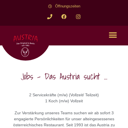
springen
Öffnungszeiten
Jobs - Das Austria sucht …
2 Servicekräfte
(m/w) (Vollzeit/ Teilzeit)
1 Koch
(m/w) Vollzeit
Zur Verstärkung unseres Teams suchen wir ab sofort 3
engagierte Persönlichkeiten für unser alteingesessenes
österreichisches Restaurant. Seit 1993 ist das Austria zu