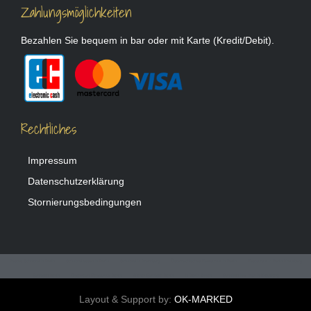
Zahlungsmöglichkeiten
Bezahlen Sie bequem in bar oder mit Karte (Kredit/Debit).
Rechtliches
Impressum
Datenschutzerklärung
Stornierungsbedingungen
Bestes Schnitzel in Berlin
Schnitzel essen in Berlin
Schnitzel in Kreuzberg
Österreichisches Restaurant in Berlin
Restaurant in Berlin Kreuzberg
Schnitzel Berlin
Österreich Restaurant Berlin
Wiener Schnitzel Berlin
In Berlin Essen
Schnitzel isst man in Kreuzberg
Wiener Schnitzel Restaurant Berlin
Österreichisch essen in Berlin
Spargel essen Berlin Kreuzberg
Spargel essen in Berlin
Berlin Spargel essen
Layout & Support by:
OK-MARKED
Spargel essen Berlin
Pfifferlinge Restaurant Berlin
Pfifferlinge essen Berlin
Pilzrestaurant Berlin
Pfifferlinge mit Schnitzel